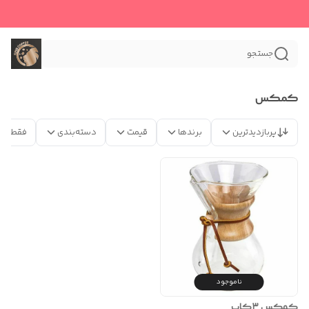
جستجو
کمکس
پربازدیدترین
برندها
قیمت
دسته‌بندی
فقط مح
ناموجود
کمکس ۳کاپ