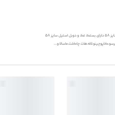
،کاپوچینو،لاته،هات چاکلت،ماسالا و....