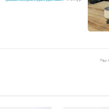
برو))