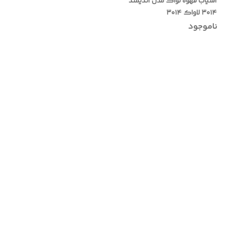
آسیاب قهوه لواک مدل آندیمند
۳۰۱۴ لاواک ۳۰۱۴
ناموجود