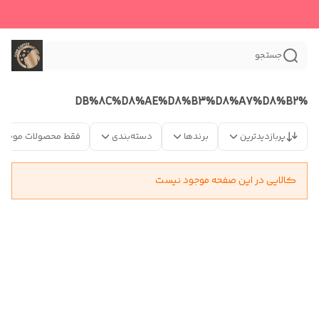
جستجو
%DB%8C%D8%AE%D8%B3%D8%A7%D8%B2
پربازدیدترین
برندها
دسته‌بندی
فقط محصولات موجود
کالایی در این صفحه موجود نیست