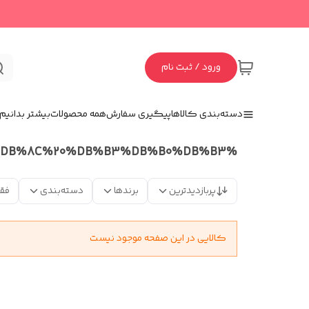
ورود / ثبت نام
دسته‌بندی کالاها
پیگیری سفارش
همه محصولات
بیشتر بدانیم
%D9%85%D8%A8%D8%A7%D8%B4%DB%8C%20%DB%B3%DB%B0%DB%B3
پربازدیدترین
برندها
دسته‌بندی
فق
کالایی در این صفحه موجود نیست