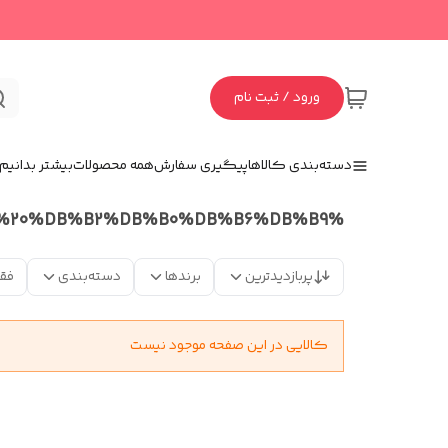
ورود / ثبت نام
دسته‌بندی کالاها
پیگیری سفارش
همه محصولات
بیشتر بدانیم
%D9%85%D8%A8%D8%A7%D8%B4%DB%8C%20%DB%B2%DB%B0%DB%B6%DB%B9
پربازدیدترین
برندها
دسته‌بندی
فق
کالایی در این صفحه موجود نیست