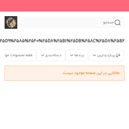
جستجو
25D9%2585%2520%25D8%25B1%25DB%258C%25D8%25B2
پربازدیدترین
برندها
دسته‌بندی
فقط محصولات موجود
کالایی در این صفحه موجود نیست