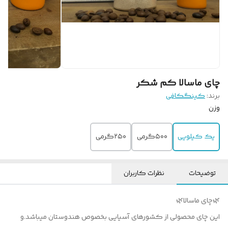
چای ماسالا کم شکر
برند:
کینگکافی
وزن
یک کیلویی
۵۰۰گرمی
۲۵۰گرمی
توضیحات
نظرات کاربران
🌿چای ماسالا🌿
این چای محصولی از کشورهای آسیایی بخصوص هندوستان میباشد.و