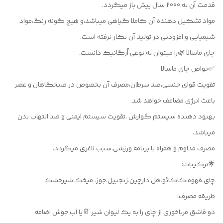
قدمت آن به 2000 سال پیش باز میگردد.
مواد تشکیل دهنده آن کاملا گیاهی میباشد،و هیچ گونه رنگ،مواد
شیمیایی و افزودنی در تولید آن بکار نرفته است.
چای ماسالا 🌿را میتوان به نوعی اُرگانیک دانست.
✅خواص چای ماسالا
تقویت قوای جنسی،ضد سرطان،مصرف آن بخصوص در صبحگاهان و عصر
باعث انرژی مضاعف خواهد شد.
بهبود دهنده سیستم گوارش ،تقویت سیستم ایمنی و ضد التهاب بدن
میباشد.
‌مصرف مداوم و همراه با برنامه ورزشی،سبب لاغری میگردد.
🌟ترکیبات:
چای،قهوه،کاکائو،هل،دارچین،زنجبیل،جوز، میخک،شیرخشک
طریقه مصرف:
دو قاشق مرباخوری از چای را به یک لیوان شیر 🥛یا اب جوش اضافه