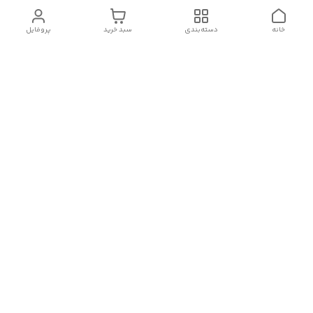
خانه
دسته‌بندی
سبد خرید
پروفایل
دسترسی سریع
تماس با ما
سیاست حریم خصوصی
درباره ما
قوانین و مقررات
هفت روز هفته ، ۲۴ ساعت شبانه‌روز پاسخگوی شما هستیم
شماره تماس
09124728058
آدرس ایمیل
smile_of_the_flower@yahoo.com