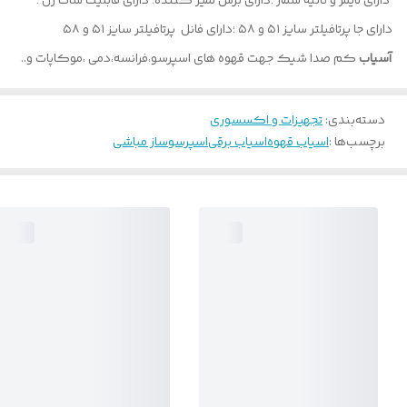
دارای تایمر و ثانیه شمار ؛دارای برس تمیز کننده؛ دارای قابلیت شات زن ؛
دارای جا پرتافیلتر سایز ۵۱ و ۵۸ ؛دارای فانل پرتافیلتر سایز ۵۱ و ۵۸
آسیاب
کم صدا ‌شیک جهت قهوه های اسپرسو،فرانسه،دمی ،موکاپات و..
دسته‌بندی
:
تجهیزات و اکسسوری
برچسب‌ها :
اسیاب قهوه
اسیاب برقی
اسپرسوساز مباشی