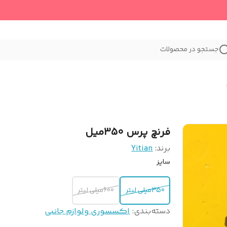
جستجو در محصولات
فرنچ پرس 350میل
برند:
Yitian
سایز
350میلی لیتر
600میلی لیتر
دسته‌بندی
:
اکسسوری و‌لوازم جانبی