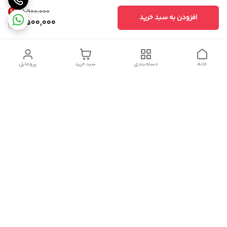
4
%
۸٬۹۰۰٬۰۰۰
افزودن به سبد خرید
8,500,000
خانه
دسته‌بندی
سبد خرید
پروفایل
دسترسی سریع
تماس با ما
سیاست حریم خصوصی
درباره ما
قوانین و مقررات
هفت روز هفته ، ۲۴ ساعت شبانه‌روز پاسخگوی شما هستیم