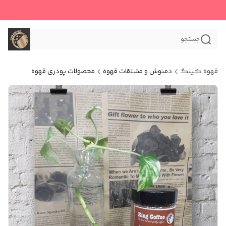
جستجو
قهوه کینگ
دمنوش و مشتقات قهوه
محصولات پودری قهوه