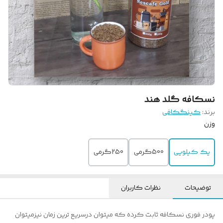
نسکافه گلد هند
برند:
کینگکافی
وزن
یک کیلویی
500گرمی
250گرمی
توضیحات
نظرات کاربران
پودر فوری نسکافه ثابت کرده که میتوان درسریع ترین زمان نیزمیتوان