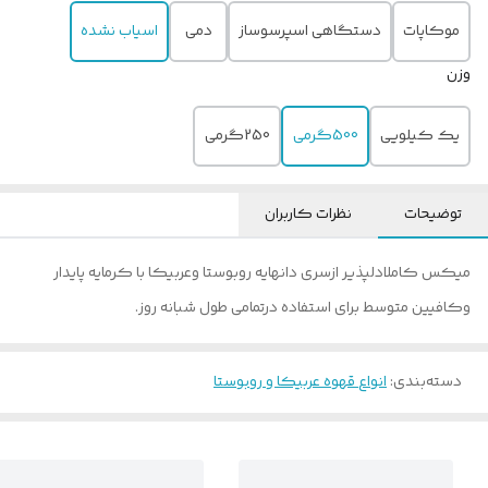
موکاپات
دستگاهی اسپرسوساز
دمی
اسیاب نشده
وزن
یک کیلویی
500گرمی
250گرمی
توضیحات
نظرات کاربران
میکس کاملادلپذیر ازسری دانهایه روبوستا وعربیکا با کرمایه پایدار
وکافیین متوسط برای استفاده درتمامی طول شبانه روز.
دسته‌بندی
:
انواع قهوه عربیکا و روبوستا