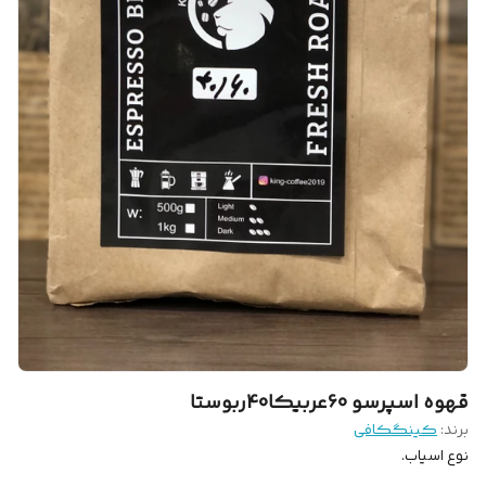
قهوه اسپرسو 60عربیکا40ربوستا
برند:
کینگکافی
نوع اسیاب.