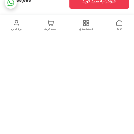
1,600,000
افزودن به سبد خرید
خانه
دسته‌بندی
سبد خرید
پروفایل
دسترسی سریع
تماس با ما
سیاست حریم خصوصی
درباره ما
قوانین و مقررات
هفت روز هفته ، ۲۴ ساعت شبانه‌روز پاسخگوی شما هستیم
شماره تماس
09124728058