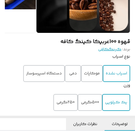
قهوه 100عربیکا کینگ کافه
برند:
کینگکافی
نوع اسیاب
اسیاب نشده
موکاپات
دمی
دستگاه اسپرسوساز
وزن
یک کیلویی
500گرمی
250گرمی
توضیحات
نظرات کاربران